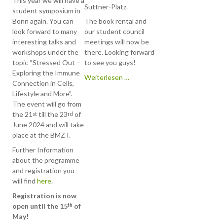
This year we will have a
zum 07.05. auf dem
Suttner-Platz.
student symposium in
Venusberg in den
Bonn again. You can
The book rental and
Räumlichkeiten des
look forward to many
our student council
BMZ I.
interesting talks and
meetings will now be
Weitere Infomation
workshops under the
there. Looking forward
werdet ihr sehr bald
topic “Stressed Out –
to see you guys!
hier finden.
Exploring the Immune
Wir
Weiterlesen …
Connection in Cells,
sind
Lifestyle and More”.
umgezogen!
The event will go from
the 21
till the 23
of
st
rd
Dear Students of th
June 2024 and will take
student council
place at the BMZ I.
Molecular Biomedici
and other interested
Further Information
people,
about the programme
and registration you
will find
here
.
we're happy to
Registration is now
announce, that som
open until the 15
of
th
students of our
May!
Masters- and bachel