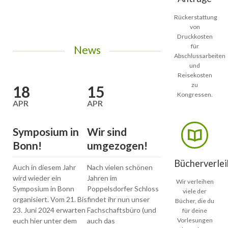
Rückerstattung
von
Druckkosten
für
News
Abschlussarbeiten
und
Reisekosten
zu
18
15
13
Kongressen.
APR
APR
JAN
Symposium in
Wir sind
Symposium in
Bonn!
umgezogen!
Bonn!
Bücherverlei
Auch in diesem Jahr
Nach vielen schönen
Liebe Studierende d
wird wieder ein
Jahren im
Fachschaft
Wir verleihen
Symposium in Bonn
Poppelsdorfer Schloss
Molekularen
viele der
organisiert. Vom 21. Bis
findet ihr nun unser
Biomedizin und auch
Bücher, die du
23. Juni 2024 erwarten
Fachschaftsbüro (und
andere Interessierte
für deine
euch hier unter dem
auch das
Vorlesungen