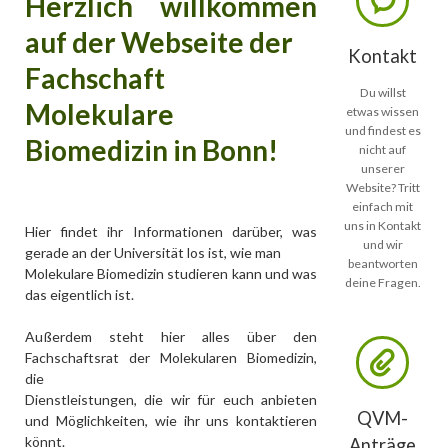
Herzlich willkommen
auf der Webseite der
Kontakt
Fachschaft
Du willst
Molekulare
etwas wissen
und findest es
Biomedizin in Bonn!
nicht auf
unserer
Website? Tritt
einfach mit
uns in Kontakt
Hier findet ihr Informationen darüber, was
und wir
gerade an der Universität los ist, wie man
beantworten
Molekulare Biomedizin studieren kann und was
deine Fragen.
das eigentlich ist.
Außerdem steht hier alles über den
Fachschaftsrat der Molekularen Biomedizin,
die
Dienstleistungen, die wir für euch anbieten
QVM-
und Möglichkeiten, wie ihr uns kontaktieren
könnt.
Anträge