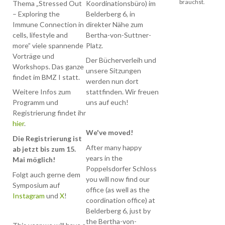
brauchst.
Thema „Stressed Out
Koordinationsbüro) im
wir freuen uns euch
– Exploring the
Belderberg 6, in
ankündigen zu dürfe
Immune Connection in
direkter Nähe zum
dass einige
cells, lifestyle and
Bertha-von-Suttner-
Studierende aus den
more” viele spannende
Platz.
Master-/Bachelor-
Vorträge und
Studiengängen der
Der Bücherverleih und
Workshops. Das ganze
Molekularen
unsere Sitzungen
findet im BMZ I statt.
Biomedizin dieses Ja
werden nun dort
ein Symposium in Bo
Weitere Infos zum
stattfinden. Wir freuen
veranstalten werden
Programm und
uns auf euch!
Registrierung findet ihr
Umfasst wird das
hier
.
Themengebiet
We've moved!
"interdiziplinäre
Die Registrierung ist
Immunologie" mit
After many happy
ab jetzt bis zum 15.
vielen interessanten
years in the
Mai möglich!
Vortragenden aus
Poppelsdorfer Schloss
Folgt auch gerne dem
verschiedenen
you will now find our
Symposium auf
Universitäten und
office (as well as the
Instagram
und
X
!
Fachbereichen.
coordination office) at
Stattfinden wird das
Belderberg 6, just by
ganze vom 05.05 bis
the Bertha-von-