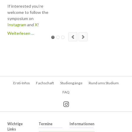
programm will host a
If interested you’re
symposium in Bonn!
welcome to follow the
symposium on
The topic is
Instagram
and
X
!
"interdisciplinary
immunology" with a l
Symposium
Weiterlesen …
of interesting speak
in
from different
Bonn!
universities and
subject areas.
The event will take
place at the BMZ I at
the Venusberg from
Navigation
5th to the 7th of
Ersti-Infos
Fachschaft
Studiengänge
Rund ums Studium
überspringen
March.
FAQ
You will get more
information here in a
short period of time.
Wichtige
Termine
Informationen
Links