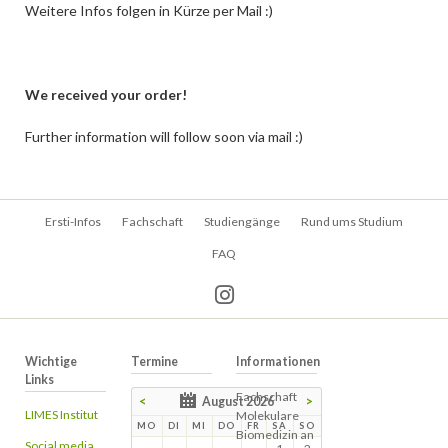
Weitere Infos folgen in Kürze per Mail :)
We received your order!
Further information will follow soon via mail :)
Navigation
Ersti-Infos
Fachschaft
Studiengänge
Rund ums Studium
überspringen
FAQ
Wichtige
Termine
Informationen
Links
Fachschaft
<
August 2026
>
LIMES Institut
Molekulare
MO
DI
MI
DO
FR
SA
SO
Biomedizin an
Social media