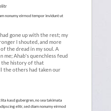
litr
diam nonumy eirmod tempor invidunt ut
 had gone up with the rest; my
tronger I shouted, and more
of the dread in my soul. A
 in me; Ahab's quenchless feud
the history of that
l the others had taken our
clita kasd gubergren, no sea takimata
sadipscing elitr, sed diam nonumy eirmod