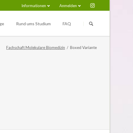
Informationen
Anmelden
Navigation
Navigation
überspringen
überspringen
ge
Rund ums Studium
FAQ
Medical Immunosciences and
Nützliche Links
Infection (M.Sc.)
Fachschaft Molekulare Biomedizin
Boxed Variante
pus