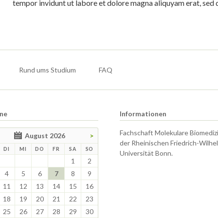
tempor invidunt ut labore et dolore magna aliquyam erat, sed 
Rund ums Studium
FAQ
ne
Informationen
Fachschaft Molekulare Biomediz
August 2026
>
der Rheinischen Friedrich-Wilhe
TAG
ENSTAG
TTWOCH
NNERSTAG
EITAG
MSTAG
NNTAG
DI
MI
DO
FR
SA
SO
Universität Bonn.
1
2
4
5
6
7
8
9
11
12
13
14
15
16
18
19
20
21
22
23
25
26
27
28
29
30