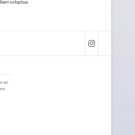
diam voluptua.
in an
lms