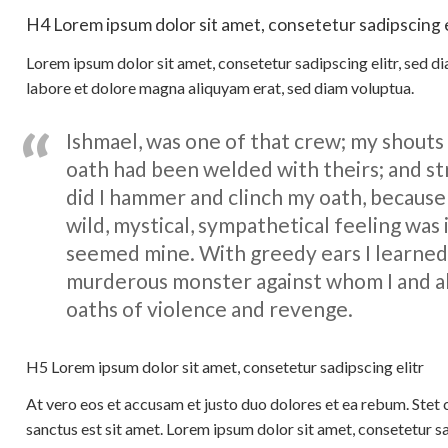
H4 Lorem ipsum dolor sit amet, consetetur sadipscing e
Lorem ipsum dolor sit amet, consetetur sadipscing elitr, sed 
labore et dolore magna aliquyam erat, sed diam voluptua.
Ishmael, was one of that crew; my shouts
oath had been welded with theirs; and s
did I hammer and clinch my oath, because 
wild, mystical, sympathetical feeling was
seemed mine. With greedy ears I learned 
murderous monster against whom I and al
oaths of violence and revenge.
H5 Lorem ipsum dolor sit amet, consetetur sadipscing elitr
At vero eos et accusam et justo duo dolores et ea rebum. Stet 
sanctus est sit amet. Lorem ipsum dolor sit amet, consetetur 