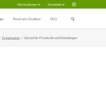
Informationen
Anmelden
Navigation
Navigation
überspringen
überspringen
nge
Rund ums Studium
FAQ
Medical Immunosciences and
Nützliche Links
Infection (M.Sc.)
Organisation
Upload für Protokolle und Einladungen
pus