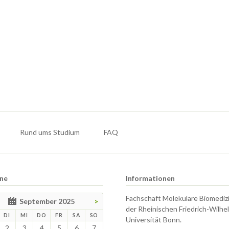
Rund ums Studium
FAQ
ne
Informationen
Fachschaft Molekulare Biomediz
September 2025
>
der Rheinischen Friedrich-Wilhe
TAG
ENSTAG
TTWOCH
NNERSTAG
EITAG
MSTAG
NNTAG
DI
MI
DO
FR
SA
SO
Universität Bonn.
2
3
4
5
6
7