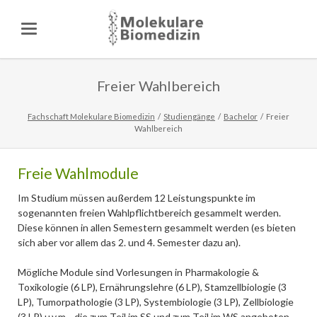
Freier Wahlbereich
Fachschaft Molekulare Biomedizin
Studiengänge
Bachelor
Freier
Wahlbereich
Freie Wahlmodule
Im Studium müssen außerdem 12 Leistungspunkte im
sogenannten freien Wahlpflichtbereich gesammelt werden.
Diese können in allen Semestern gesammelt werden (es bieten
sich aber vor allem das 2. und 4. Semester dazu an).
Mögliche Module sind Vorlesungen in Pharmakologie &
Toxikologie (6 LP), Ernährungslehre (6 LP), Stamzellbiologie (3
LP), Tumorpathologie (3 LP), Systembiologie (3 LP), Zellbiologie
(3 LP) u.v.m. , die zum Teil im SS und zum Teil im WS angeboten