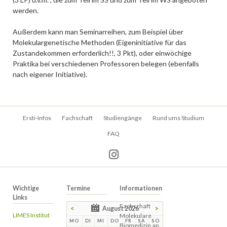
werden.
Außerdem kann man Seminarreihen, zum Beispiel über
Molekulargenetische Methoden (Eigeninitiative für das
Zustandekommen erforderlich!!, 3 Pkt), oder einwöchige
Praktika bei verschiedenen Professoren belegen (ebenfalls
nach eigener Initiative).
Navigation
Ersti-Infos
Fachschaft
Studiengänge
Rund ums Studium
überspringen
FAQ
Wichtige
Termine
Informationen
Links
Fachschaft
<
August 2026
>
LIMES Institut
Molekulare
MO
DI
MI
DO
FR
SA
SO
Biomedizin an