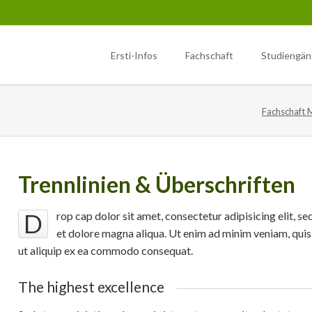
Ersti-Infos
Fachschaft
Studiengä
ote
iologie (M.Sc.)
Sonstiges
Biochemie (M.Sc.)
Ersti-Infos
Fachschaft 
ester
1. Semester
Wahlen
Semestereröffnung
ester
herverleih
2. Semester
Newsletter
Erstifahrt
ester
litätsverbesserungsmittel
3. Semester
Dokumente
Tipps
tations
hschaftsfahrten
Lab rotations
Trennlinien & Überschriften
Studentisches Festival am Cam
izinische Vortragsreihe im
D
rop cap dolor sit amet, consectetur adipisicing elit, 
Poppelsdorf
sdorfer Schloss
et dolore magna aliqua. Ut enim ad minim veniam, quis 
ut aliquip ex ea commodo consequat.
The highest excellence