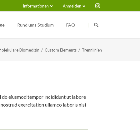
Informationen
Anmelden
Navigation
Navigation
überspringen
überspringen
nge
Rund ums Studium
FAQ
Medical Immunosciences and
Nützliche Links
Infection (M.Sc.)
Molekulare Biomedizin
Custom Elements
Trennlinien
pus
sed do eiusmod tempor incididunt ut labore
nostrud exercitation ullamco laboris nisi