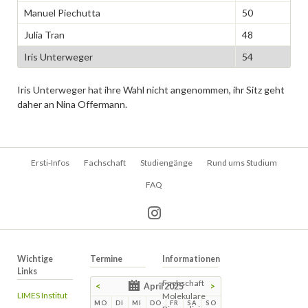
Manuel Piechutta
50
Julia Tran
48
Iris Unterweger
54
Iris Unterweger hat ihre Wahl nicht angenommen, ihr Sitz geht
daher an Nina Offermann.
Navigation
Ersti-Infos
Fachschaft
Studiengänge
Rund ums Studium
überspringen
FAQ
Wichtige
Termine
Informationen
Links
Fachschaft
<
April 2025
>
LIMES Institut
Molekulare
MO
DI
MI
DO
FR
SA
SO