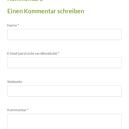
Einen Kommentar schreiben
Pflichtfeld
Name
*
Pflichtfeld
E-Mail (wird nicht veröffentlicht)
*
Webseite
Pflichtfeld
Kommentar
*