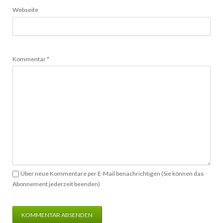
Webseite
Pflichtfeld
Kommentar
*
Über neue Kommentare per E-Mail benachrichtigen (Sie können das
Abonnement jederzeit beenden)
KOMMENTAR ABSENDEN