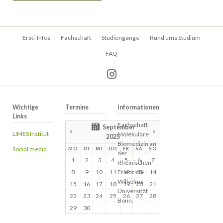
Navigation
Ersti-Infos
Fachschaft
Studiengänge
Rund ums Studium
überspringen
FAQ
Wichtige
Termine
Informationen
Links
Fachschaft
September
<
>
LIMES Institut
Molekulare
2025
Biomedizin an
Social media
MO
DI
MI
DO
FR
SA
SO
der
1
2
3
4
5
6
7
Rheinischen
8
9
10
11
Friedrich-
12
13
14
Wilhelms
15
16
17
18
19
20
21
Universität
22
23
24
25
26
27
28
Bonn.
29
30