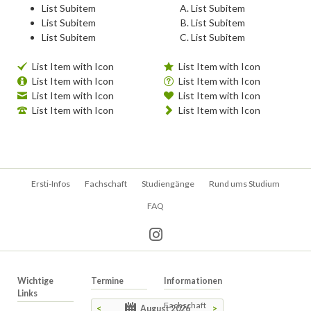
List Subitem
List Subitem
List Subitem
List Subitem
List Subitem
List Subitem
List Item with Icon
List Item with Icon
List Item with Icon
List Item with Icon
List Item with Icon
List Item with Icon
List Item with Icon
List Item with Icon
Navigation
Ersti-Infos
Fachschaft
Studiengänge
Rund ums Studium
überspringen
FAQ
Wichtige
Termine
Informationen
Links
Fachschaft
<
August 2026
>