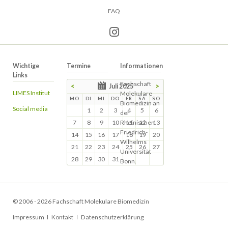
überspringen
FAQ
Wichtige
Termine
Informationen
Links
Fachschaft
<
Juli 2025
>
LIMES Institut
Molekulare
MO
DI
MI
DO
FR
SA
SO
Biomedizin an
Social media
1
2
3
4
5
6
der
7
8
9
10
Rheinischen
11
12
13
Friedrich-
14
15
16
17
18
19
20
Wilhelms
21
22
23
24
25
26
27
Universität
28
29
30
31
Bonn.
© 2006 - 2026 Fachschaft Molekulare Biomedizin
Navigation
Impressum
Kontakt
Datenschutzerklärung
überspringen